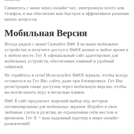
Свяжитесь с нами через онлайн-чат, электронную почту или
телефон, и мы обеспечим вам быстрое и эффективное решение
ваших вопросов.
Мобильная Версия
Всегда рядом с вами! Скачайте Get X на ваше мобильное
устройство и получите доступ к GetX казино в любое время и
в любом месте. Гет Х официальный сайт адаптирован для
мобильных устройств, обеспечивая плавный и удобный
геймплей.
Не теряйтесь в сети! Используйте GetX зеркало, чтобы всегда
оставаться на Гет Икс сайте, даже при блокировках. Гет Икс
регистрация также доступна через мобильную версию, чтобы
вы могли начать игру в несколько кликов.
Get X сайт предлагает широкий выбор игр, которые
оптимизированы для мобильных экранов. Играйте в свои
любимые слоты и рулетки, не ограничивая себя местом и
временем. Гет Х – ваш надежный партнер в мире онлайн-
развлечений!