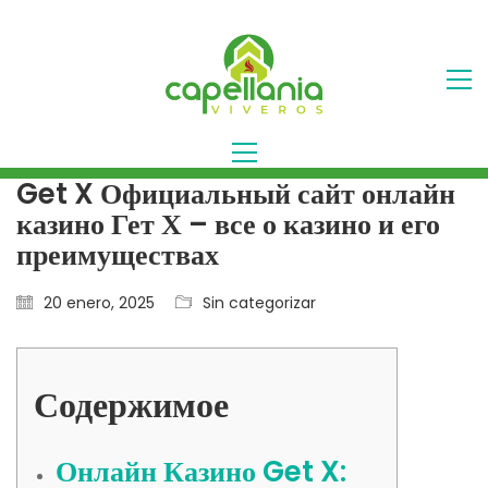
Get X Официальный сайт онлайн
казино Гет Х – все о казино и его
преимуществах
20 enero, 2025
Sin categorizar
Содержимое
Онлайн Казино Get X: