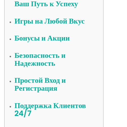
Ваш Путь к Успеху
Игры на Любой Вкус
Бонусы и Акции
Безопасность и
Надежность
Простой Вход и
Регистрация
Поддержка Клиентов
24/7