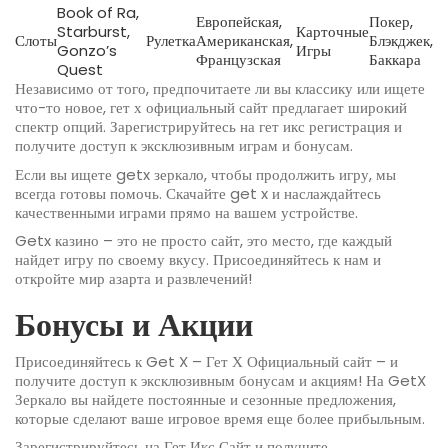
Book of Ra,
Европейская,
Покер,
Starburst,
Карточные
Слоты
Рулетка
Американская,
Блэкджек,
Gonzo’s
Игры
Французская
Баккара
Quest
Независимо от того, предпочитаете ли вы классику или ищете
что-то новое, гет х официальный сайт предлагает широкий
спектр опций. Зарегистрируйтесь на гет икс регистрация и
получите доступ к эксклюзивным играм и бонусам.
Если вы ищете getx зеркало, чтобы продолжить игру, мы
всегда готовы помочь. Скачайте get x и наслаждайтесь
качественными играми прямо на вашем устройстве.
Getx казино – это не просто сайт, это место, где каждый
найдет игру по своему вкусу. Присоединяйтесь к нам и
откройте мир азарта и развлечений!
Бонусы и Акции
Присоединяйтесь к Get X – Гет Х Официальный сайт – и
получите доступ к эксклюзивным бонусам и акциям! На GetX
Зеркало вы найдете постоянные и сезонные предложения,
которые сделают ваше игровое время еще более прибыльным.
Зарегистрируйтесь на Гет Икс Сайт и получите